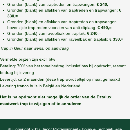
Gronden (blank) van traptreden en trapwangen:
€ 240,=
Gronden (blank) en aflakken van traptreden en trapwangen:
€
330,=
Gronden (blank) en aflakken van traptreden en trapwangen +
bovenzijde traptreden voorzien van anti-sliplaag:
€ 490,=
Gronden (blank) van raveelbak en trapluik:
€ 240,=
Gronden (blank) en aflakken van raveelbak en trapluik:
€ 330,=
Trap in kleur naar wens, op aanvraag
Vermelde prijzen zijn excl. btw
Betaling: 70% van het totaalbedrag inclusief btw bij opdracht, restant
bedrag bij levering
Levertijd: ca 2 maanden (deze trap wordt altijd op maat gemaakt)
Levering franco huis in België en Nederland
Het is na opdracht niet mogelijk de order van de Estalux
maatwerk trap te wijzigen of te annuleren
© Copyright 2017 Jecor Professioneel - Bouw & Techniek. Alle