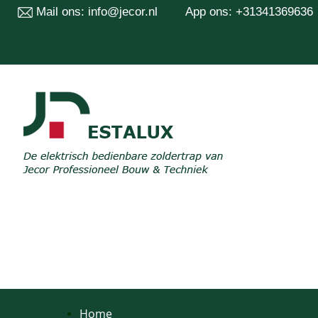
Mail ons:
info@jecor.nl
App ons: +31341369636
Home